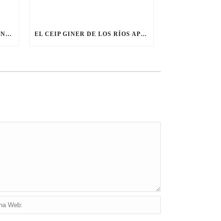
COMPROMETIDOS CON LA CONVIVENCIA: PRESENCIA DEL COLEGIO GINER DE LOS RÍOS EN EL I CONGRESO NACIONAL CONTRA EL ACOSO Y EL CIBERACOSO
EL CEIP GINER DE LOS RÍOS APUESTA POR LA CONVIVENCIA Y LA MEDIACIÓN ESCOLAR