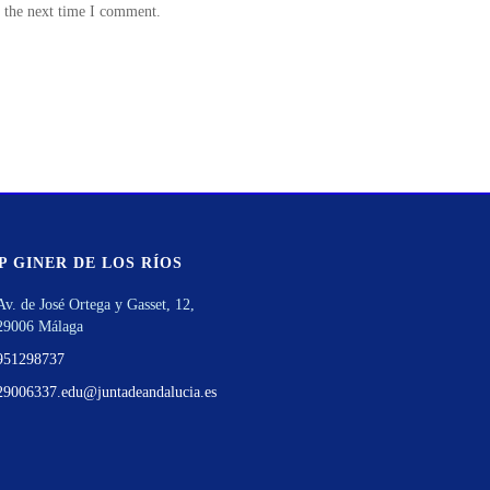
r the next time I comment.
P GINER DE LOS RÍOS
Av. de José Ortega y Gasset, 12,
29006 Málaga
951298737
29006337.edu@juntadeandalucia.es