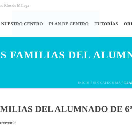
los Ríos de Málaga
NUESTRO CENTRO
PLAN DE CENTRO
TUTORÍAS
OR
S FAMILIAS DEL ALUMN
INICIO
/
SIN CATEGORÍA
/ TEA
MILIAS DEL ALUMNADO DE 6ºA
 categoría