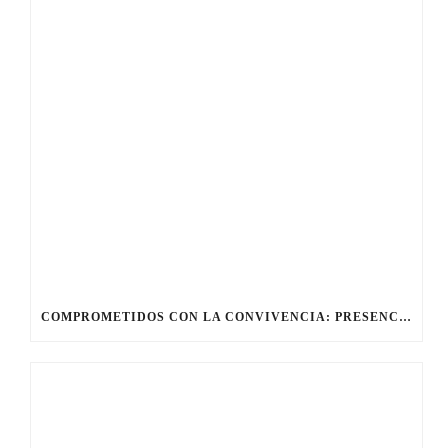
COMPROMETIDOS CON LA CONVIVENCIA: PRESENCIA DEL COLEGIO GINER DE LOS RÍOS EN EL I CONGRESO NACIONAL CONTRA EL ACOSO Y EL CIBERACOSO